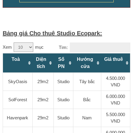
Bảng giá Cho thuê Studio Ecopark:
Xem
mục
Tìm:
Toà
Diện
Số
Hướng
Giá thuê
tích
PN
cửa
4.500.000
SkyOasis
29m2
Studio
Tây bắc
VND
6.000.000
SolForest
29m2
Studio
Bắc
VND
5.500.000
Havenpark
29m2
Studio
Nam
VND
6.000.000