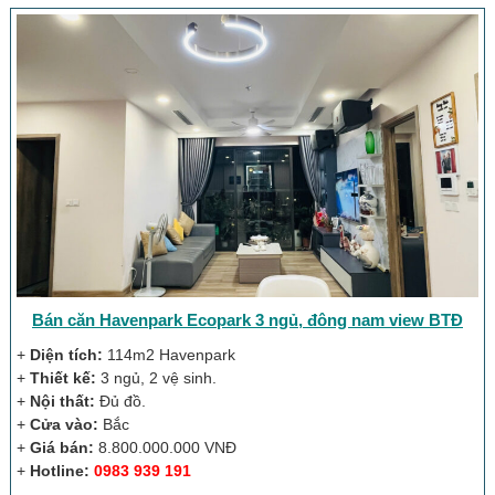
Bán căn Havenpark Ecopark 3 ngủ, đông nam view BTĐ
+
Diện tích:
114m2 Havenpark
+
Thiết kế:
3 ngủ, 2 vệ sinh.
+
Nội thất:
Đủ đồ.
+
Cửa vào:
Bắc
+
Giá bán:
8.800.000.000 VNĐ
+
Hotline:
0983 939 191