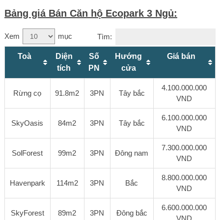
Bảng giá Bán Căn hộ Ecopark 3 Ngủ:
Xem
mục
Tìm:
Toà
Diện
Số
Hướng
Giá bán
tích
PN
cửa
4.100.000.000
Rừng cọ
91.8m2
3PN
Tây bắc
VND
6.100.000.000
SkyOasis
84m2
3PN
Tây bắc
VND
7.300.000.000
SolForest
99m2
3PN
Đông nam
VND
8.800.000.000
Havenpark
114m2
3PN
Bắc
VND
6.600.000.000
SkyForest
89m2
3PN
Đông bắc
VND