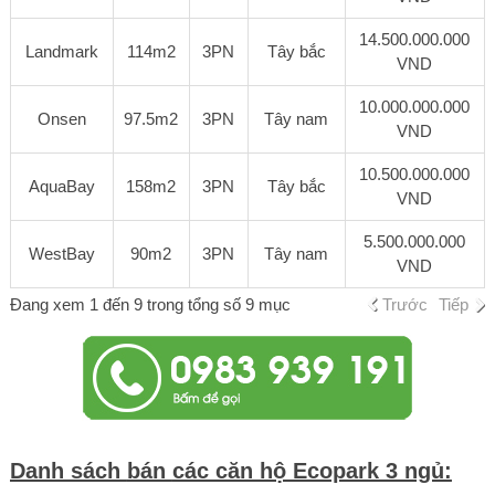
14.500.000.000
Landmark
114m2
3PN
Tây bắc
VND
10.000.000.000
Onsen
97.5m2
3PN
Tây nam
VND
10.500.000.000
AquaBay
158m2
3PN
Tây bắc
VND
5.500.000.000
WestBay
90m2
3PN
Tây nam
VND
Đang xem 1 đến 9 trong tổng số 9 mục
Trước
Tiếp
Danh sách
bán
các căn hộ Ecopark 3 ngủ: