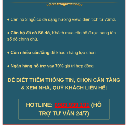
♦ Căn hộ 3 ngủ có đã dạng hướng view, diện tích từ 73m2.
♦
Căn hộ đã có Sổ đỏ
, Khách mua căn hộ được sang tên
sổ đỏ chính chủ.
♦
Còn nhiều căn/tầng
để khách hàng lựa chọn.
♦ Ngân hàng hỗ trợ vay 70%
giá trị hợp đồng.
ĐỂ BIẾT THÊM THÔNG TIN, CHỌN CĂN TẦNG
& XEM NHÀ, QUÝ KHÁCH LIÊN HỆ:
HOTLINE:
0983 939 191
(HỖ
TRỢ TƯ VẤN 24/7)