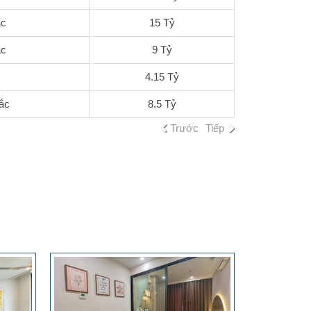
ắc
15 Tỷ
ắc
9 Tỷ
4.15 Tỷ
ắc
8.5 Tỷ
Trước
Tiếp