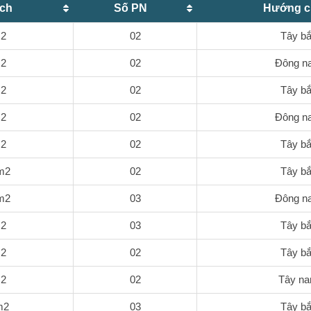
ích
Số PN
Hướng 
2
02
Tây b
2
02
Đông n
2
02
Tây b
2
02
Đông n
2
02
Tây b
m2
02
Tây b
m2
03
Đông n
2
03
Tây b
2
02
Tây b
2
02
Tây n
m2
03
Tây b