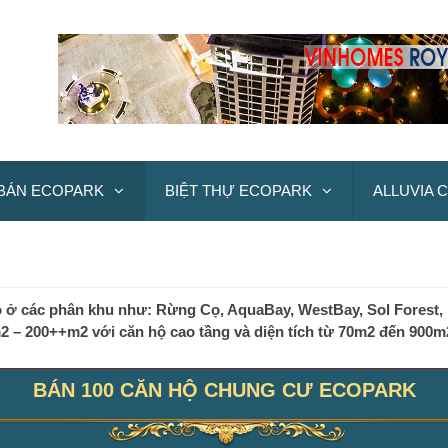
BÁN ECOPARK
BIỆT THỰ ECOPARK
ALLUVIA C
ở các phân khu như: Rừng Cọ, AquaBay, WestBay, Sol Forest, H
m2 – 200++m2 với căn hộ cao tầng và diện tích từ 70m2 đến 900m2
BÁN 100 CĂN HỘ CHUNG CƯ ECOPARK