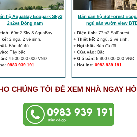
ăn hộ AquaBay Ecopark Sky3
Bán căn hộ SolForest Ecop
2n2vs Đông nam
ngủ sân vườn view BT
tích:
69m2 Sky 3 AquaBay
+
Diện tích:
77m2 SolForest
 kế:
2 ngủ, 2 vệ sinh.
+
Thiết kế:
2 ngủ, 2 vệ sinh.
hất:
Bán đủ đồ.
+
Nội thất:
Bán đủ đồ.
vào:
Tây bắc
+
Cửa vào:
Bắc
bán:
4.500.000.000 VNĐ
+
Giá bán:
5.800.000.000 VNĐ
ne:
0983 939 191
+
Hotline:
0983 939 191
HO CHÚNG TÔI ĐỂ XEM NHÀ NGAY H