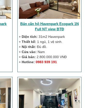
park
Bán căn hộ Havenpark Ecopark 1N
Full NT view BTĐ
+
Diện tích:
31m2 Havenpark
+
Thiết kế:
1 ngủ, 1 vệ sinh.
+
Nội thất:
Đủ đồ.
+
Cửa vào:
Nam
+
Giá bán:
2.800.000.000 VNĐ
+
Hotline:
0983 939 191