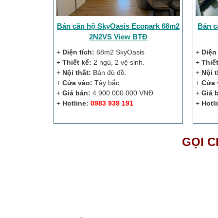
Bán căn hộ SkyOasis Ecopark 68m2
Bán c
2N2VS View BTĐ
+
Diện tích:
68m2 SkyOasis
+
Diện 
+
Thiết kế:
2 ngủ, 2 vệ sinh.
+
Thiết
+
Nội thất:
Bán đủ đồ.
+
Nội t
+
Cửa vào:
Tây bắc
+
Cửa 
+
Giá bán:
4.900.000.000 VNĐ
+
Giá 
+
Hotline:
0983 939 191
+
Hotli
GỌI C