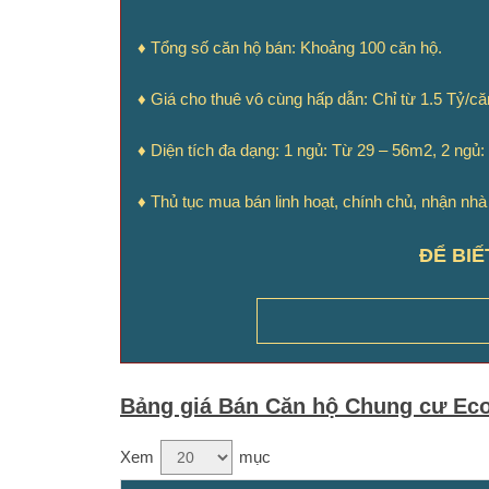
♦ Tổng số căn hộ bán: Khoảng 100 căn hộ.
♦ Giá cho thuê vô cùng hấp dẫn: Chỉ từ 1.5 Tỷ/că
♦ Diện tích đa dạng: 1 ngủ: Từ 29 – 56m2, 2 ngủ
♦
Thủ tục mua bán linh hoạt, chính chủ, nhận nhà
ĐỂ BIẾ
Bảng giá Bán Căn hộ Chung cư Eco
Xem
mục