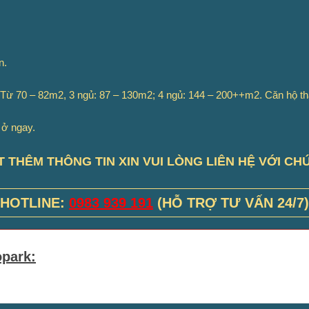
n.
: Từ 70 – 82m2, 3 ngủ: 87 – 130m2; 4 ngủ: 144 – 200++m2. Căn hộ t
 ở ngay.
T THÊM THÔNG TIN XIN VUI LÒNG LIÊN HỆ VỚI CH
HOTLINE:
0983 939 191
(HỖ TRỢ TƯ VẤN 24/7)
park: