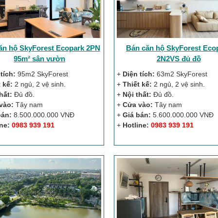
ăn hộ SkyForest Ecopark 2PN
Bán căn hộ SkyForest Eco
95m² sân vườn
2N2VS đủ đồ
tích:
95m2 SkyForest
+
Diện tích:
63m2 SkyForest
 kế:
2 ngủ, 2 vệ sinh.
+
Thiết kế:
2 ngủ, 2 vệ sinh.
hất:
Đủ đồ.
+
Nội thất:
Đủ đồ.
vào:
Tây nam
+
Cửa vào:
Tây nam
bán:
8.500.000.000 VNĐ
+
Giá bán:
5.600.000.000 VNĐ
ne:
0983 939 191
+
Hotline:
0983 939 191