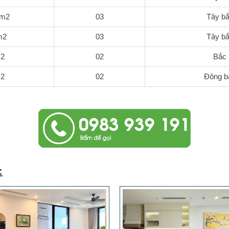
8m2
03
Tây b
m2
03
Tây b
2
02
Bắc
2
02
Đông b
: