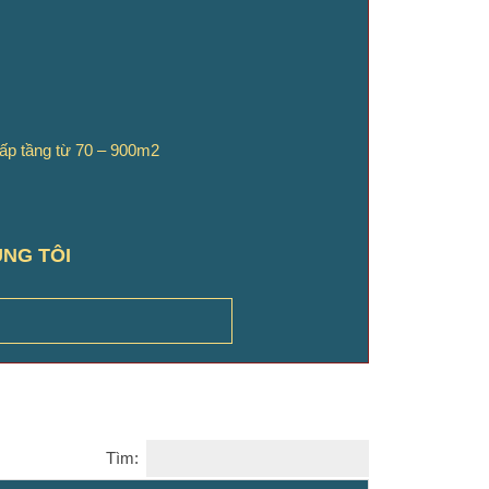
hấp tầng từ 70 – 900m2
ÚNG TÔI
Tìm: