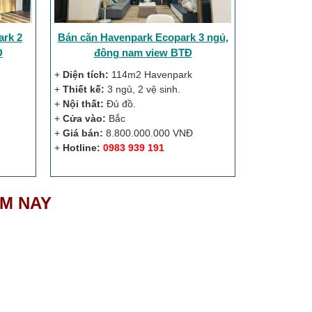
ark 2
Bán căn Havenpark Ecopark 3 ngủ,
Đ
đông nam view BTĐ
+
Diện tích:
114m2 Havenpark
+
Thiết kế:
3 ngủ, 2 vệ sinh.
+
Nội thất:
Đủ đồ.
+
Cửa vào:
Bắc
+
Giá bán:
8.800.000.000 VNĐ
+
Hotline:
0983 939 191
ÔM NAY