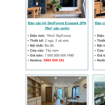
Bán căn hộ SkyForest Ecopark 2PN
Bán c
78m² sân vườn
+
Diện tích:
78m2 SkyForest
+
Diện 
+
Thiết kế:
2 ngủ, 2 vệ sinh.
+
Thiết
+
Nội thất:
Đủ đồ.
+
Nội t
+
Cửa vào:
Tây nam
+
Cửa 
+
Giá bán:
7.000.000.000 VNĐ
+
Giá 
+
Hotline:
0983 939 191
+
Hotli