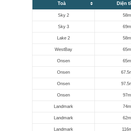
Toà
Diện t
Sky 2
58m
Sky 3
69m
Lake 2
58m
WestBay
65m
Onsen
65m
Onsen
67.5
Onsen
97.5
Onsen
97m
Landmark
74m
Landmark
62m
Landmark
116