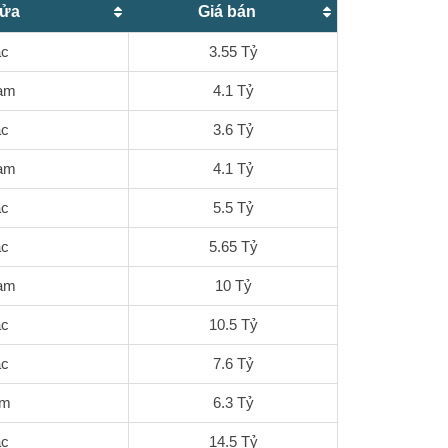
cửa
Giá bán
ắc
3.55 Tỷ
am
4.1 Tỷ
ắc
3.6 Tỷ
am
4.1 Tỷ
ắc
5.5 Tỷ
ắc
5.65 Tỷ
am
10 Tỷ
ắc
10.5 Tỷ
ắc
7.6 Tỷ
am
6.3 Tỷ
ắc
14.5 Tỷ