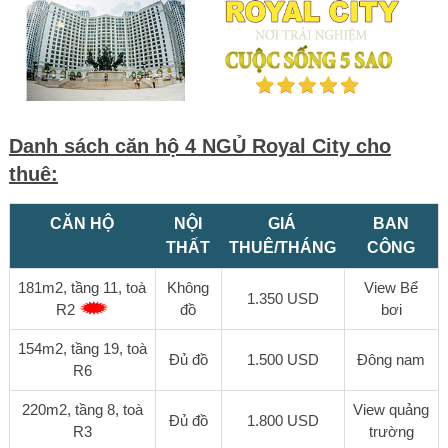
Danh sách căn hộ 4 NGỦ Royal City cho
thuê:
CĂN HỘ
NỘI
GIÁ
BAN
THẤT
THUÊ/THÁNG
CÔNG
181m2, tầng 11, toà
Không
View Bể
1.350 USD
R2
đồ
bơi
154m2, tầng 19, toà
Đủ đồ
1.500 USD
Đông nam
R6
220m2, tầng 8, toà
View quảng
Đủ đồ
1.800 USD
R3
trường