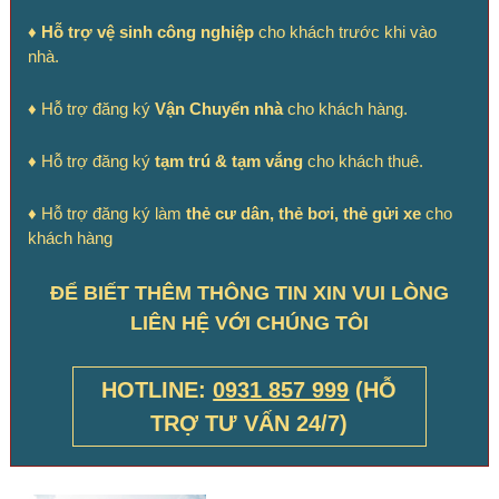
♦
Hỗ trợ vệ sinh công nghiệp
cho khách trước khi vào
nhà.
♦ Hỗ trợ đăng ký
Vận Chuyển nhà
cho khách hàng.
♦ Hỗ trợ đăng ký
tạm trú & tạm vắng
cho khách thuê.
♦
Hỗ trợ đăng ký làm
thẻ cư dân, thẻ bơi, thẻ gửi xe
cho
khách hàng
ĐỂ BIẾT THÊM THÔNG TIN XIN VUI LÒNG
LIÊN HỆ VỚI CHÚNG TÔI
HOTLINE:
0931 857 999
(HỖ
TRỢ TƯ VẤN 24/7)