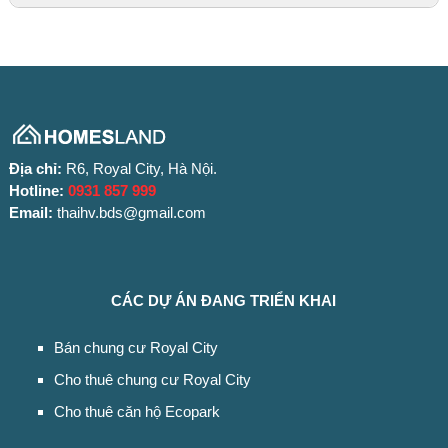
Các lưu ý trước khi thuê Royal City
Căn hộ có được hưởng gói miễn phí quản lý 10 năm
không?
+ Hiện tại ban quan lý đang thu:
16.390đ/m2 (diện tích
thông thuỷ), nếu căn hộ nào có gói 10 năm thì được miễn phí
quản lý này.
Địa chỉ:
R6, Royal City, Hà Nội.
+ Phí gửi xe máy:
45.000đ/xe/tháng
Hotline:
0931 857 999
+ Phí gửi xe ô tô:
1.250.000đ/xe/tháng
Email:
thaihv.bds@gmail.com
Căn hộ đã được CĐT thay ống đồng chưa?
CÁC DỰ ÁN ĐANG TRIỂN KHAI
Đăng ký thẻ cư dân cần những thủ tục giấy tờ gì?
Bán chung cư Royal City
+ CMTND
từng cá nhân
Cho thuê chung cư Royal City
+ Ảnh
3×4 (4×6) của người đó
Cho thuê căn hộ Ecopark
+ Xác nhận tạm trú
tại CA phường Thượng Đình