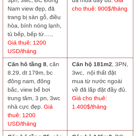
3pn, 3wc, BC Đông
đã mua đầy đủ.
Giá
Nam view đẹp, đã
cho thuê: 900$/tháng
trang bị sàn gỗ, điều
hòa, bính nóng lạnh,
tủ bếp, bếp từ…..
Giá thuê: 1200
USD/tháng
Căn hô tầng 8
, căn
Căn hộ 181m2
, 3PN,
8.29, dt 179m, bc
3wc, nội thất đặt
đông nam, đông
mua từ nước ngoài
bắc, view bể bơi
về đã lắp đặt đầy đủ.
trung tâm, 3 pn, 3wc
Giá cho thuê:
nhà cực đẹp.
Giá
1.400$/tháng
thuê: 1200
USD/tháng