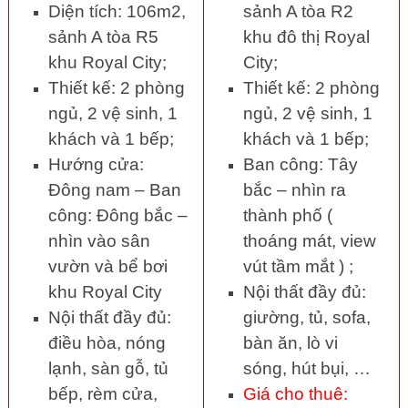
Diện tích: 106m2,
sảnh A tòa R2
sảnh A tòa R5
khu đô thị Royal
khu Royal City;
City;
Thiết kế: 2 phòng
Thiết kế: 2 phòng
ngủ, 2 vệ sinh, 1
ngủ, 2 vệ sinh, 1
khách và 1 bếp;
khách và 1 bếp;
Hướng cửa:
Ban công: Tây
Đông nam – Ban
bắc – nhìn ra
công: Đông bắc –
thành phố (
nhìn vào sân
thoáng mát, view
vườn và bể bơi
vút tầm mắt ) ;
khu Royal City
Nội thất đầy đủ:
Nội thất đầy đủ:
giường, tủ, sofa,
điều hòa, nóng
bàn ăn, lò vi
lạnh, sàn gỗ, tủ
sóng, hút bụi, …
bếp, rèm cửa,
Giá cho thuê: