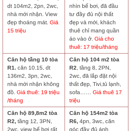
dt 104m2, 2pn, 2wc,
nhìn bể bơi, đã đầu
nhà mới nhận. View
tư đầy đủ nội thất
đẹp thoáng mát.
Giá
đẹp và mới, khách
15 triệu
thuê chỉ mang quần
áo vào ở.
Giá cho
thuê: 17 triệu/tháng
Căn hộ tầng 10 tòa
Căn hộ 104 m2 tòa
R1.
căn 10.15, dt
R2
, tầng 8, 2PN,
136m2, 3pn, 2wc,
2wc, đã lắp đặt nội
nhà mới nhận không
thất đẹp, Tivi,tủ lạnh,
đồ.
Giá thuê: 19 triệu
sofa……
Giá thuê 17
/tháng
triệu
Căn hộ 89,8m2 tòa
Căn hộ 154m2 tòa
R2,
tầng 12, 3PN,
R6,
4pn, 3wc, căn
2wc, view bể bơi rất
góc đầy đủ ánh