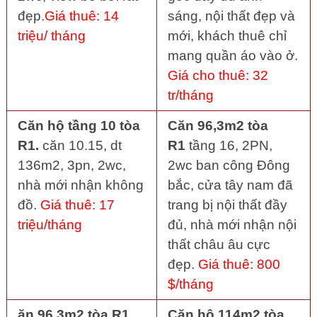
đẹp.
Giá thuê: 14
sáng, nội thất đẹp và
triệu/ tháng
mới, khách thuê chỉ
mang quần áo vào ở.
Giá cho thuê: 32
tr/tháng
Căn hộ tầng 10 tòa
Căn 96,3m2 tòa
R1.
căn 10.15, dt
R1
tầng 16, 2PN,
136m2, 3pn, 2wc,
2wc ban công Đông
nhà mới nhận không
bắc, cửa tây nam đã
đồ.
Giá thuê: 17
trang bị nội thất đầy
triệu/tháng
đủ, nhà mới nhận nội
thất châu âu cực
đẹp.
Giá thuê: 800
$/tháng
ăn 96,3m2 tòa R1
Căn hộ 114m2 tòa