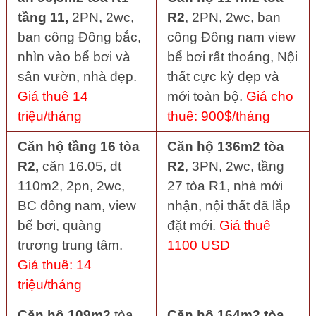
tầng 11,
2PN, 2wc,
R2
, 2PN, 2wc, ban
ban công Đông bắc,
công Đông nam view
nhìn vào bể bơi và
bể bơi rất thoáng, Nội
sân vườn, nhà đẹp.
thất cực kỳ đẹp và
Giá thuê 14
mới toàn bộ.
Giá cho
triệu/tháng
thuê: 900$/tháng
Căn hộ tầng 16 tòa
Căn hộ 136m2 tòa
R2,
căn 16.05, dt
R2
, 3PN, 2wc, tầng
110m2, 2pn, 2wc,
27 tòa R1, nhà mới
BC đông nam, view
nhận, nội thất đã lắp
bể bơi, quàng
đặt mới.
Giá thuê
trương trung tâm.
1100 USD
Giá thuê: 14
triệu/tháng
Căn hộ 109m2
tòa
Căn hộ 164m2 tòa