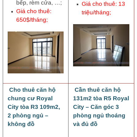
bếp, rèm cửa, …;
Giá cho thuê: 13
Giá cho thuê:
triệu/tháng;
650$/tháng;
Cho thuê căn hộ
Cần thuê căn hộ
chung cư Royal
131m2 tòa R5 Royal
City tòa R3 109m2,
City – Căn góc 3
2 phòng ngủ –
phòng ngủ thoáng
không đồ
và đủ đồ