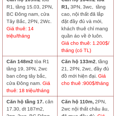
R1, tầng 15.03, 2PN,
R1,
3PN, 3wc, tầng
BC Đông nam, cửa
cao, nội thất đã lắp
Tây Bắc, 2PN, 2Wc.
đặt đầy đủ và mới,
Giá thuê: 14
khách thuê chỉ mang
triệu/tháng
quần áo về ở luôn.
Giá cho thuê: 1.200$/
tháng (có TL)
Căn 148m2
tòa R1
Căn hộ 133m2
, tầng
tầng 19, 3PN, 2wc
21, 2PN, 2wc, đầy đủ
ban công tây bắc,
đồ mới hiện đại.
Giá
cửa Đông nam.
Giá
cho thuê :900$/tháng
thuê: 18 triệu/tháng
Căn hộ tầng 17.
căn
Căn hộ 110m,
2PN,
17.30, dt 187m2,
2wc nội thất châu âu,