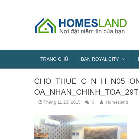
TRANG CHỦ
BÁN ROYAL CITY
CHO_THUE_C_N_H_N05_O
OA_NHAN_CHINH_TOA_29T1
Tháng 11 23, 2015
0
Homesland