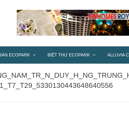
BÁN ECOPARK
BIỆT THỰ ECOPARK
ALLUVIA C
NG_NAM_TR_N_DUY_H_NG_TRUNG_
_T7_T29_5330130443648640556