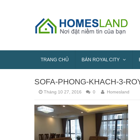
TRANG CHỦ
BÁN ROYAL CITY
SOFA-PHONG-KHACH-3-ROY
Tháng 10 27, 2016
0
Homesland