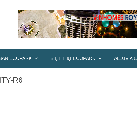
BÁN ECOPARK
BIỆT THỰ ECOPARK
ALLUVIA C
ITY-R6